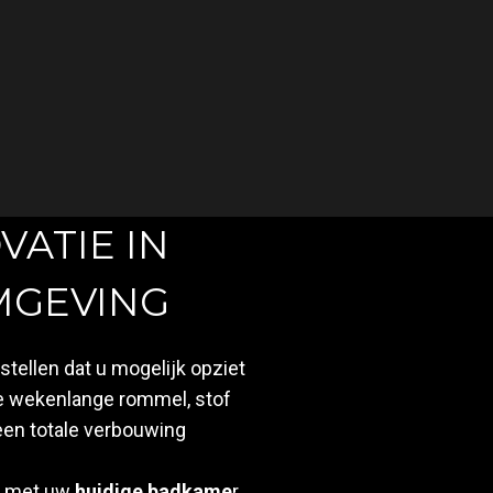
ATIE IN
GEVING​
tellen dat u mogelijk opziet
De wekenlange rommel, stof
 een totale verbouwing
n met uw
huidige badkame
r