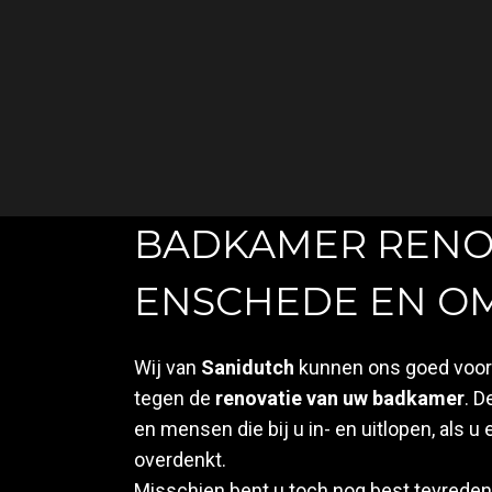
BADKAMER RENOV
ENSCHEDE EN OM
Wij van
Sanidutch
kunnen ons goed voors
tegen de
renovatie van uw badkamer
. 
en mensen die bij u in- en uitlopen, als u
overdenkt.
Misschien bent u toch nog best tevrede