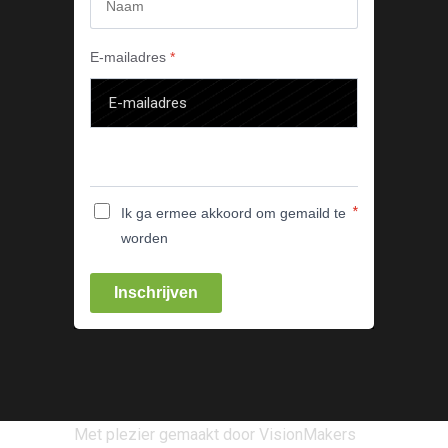
E-mailadres
*
*
Ik ga ermee akkoord om gemaild te
worden
Inschrijven
Met plezier gemaakt door VisionMakers