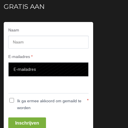
GRATIS AAN
Naam
E-mailadres
*
*
Ik ga ermee akkoord om gemaild te
worden
Inschrijven